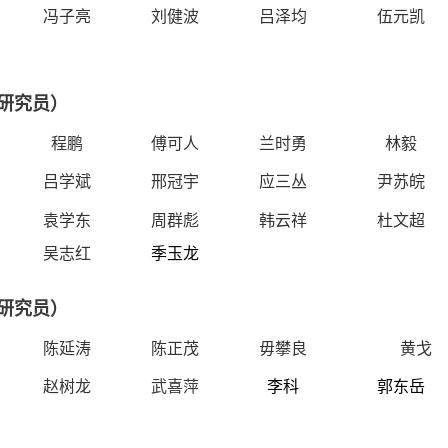
冯子亮
刘健波
吕泽均
伍元凯
研究员）
程鹏
傅可人
兰时勇
林毅
吕学斌
邢冠宇
应三丛
尹苏皖
袁学东
周群彪
韩云祥
杜文超
吴志
红
季玉龙
研究员）
陈延涛
陈正茂
毋攀良
黄戈
赵树
龙
武喜萍
李科
郭东岳