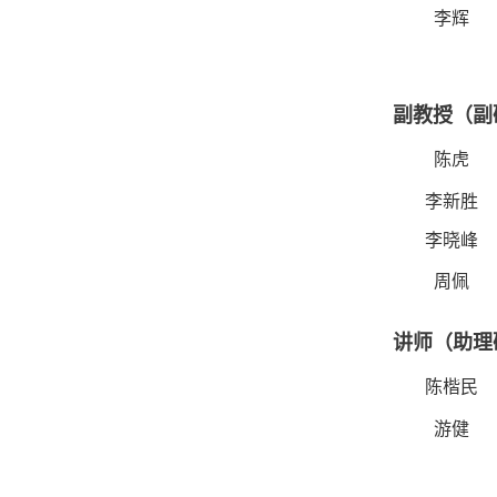
李辉
副教授（副
陈虎
李新胜
李晓峰
周佩
讲师（助理
陈楷民
游健