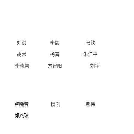
刘洪
李毅
张轶
胡术
杨霄
朱江平
李晓慧
方智阳
刘宇
卢晓春
杨凯
熊伟
郭燕琼