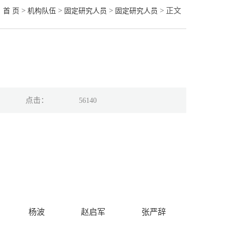
>
>
>
> 正文
首 页
机构队伍
固定研究人员
固定研究人员
员
点击：
56140
杨波
赵启军
张严辞