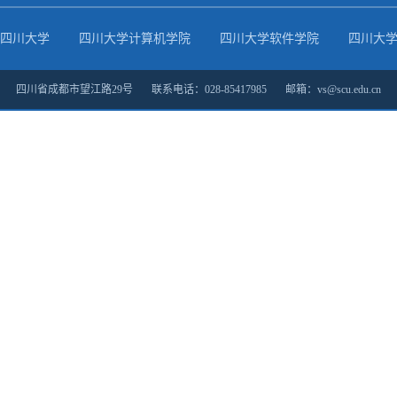
四川大学
四川大学计算机学院
四川大学软件学院
四川大
四川省成都市望江路29号 联系电话：028-85417985 邮箱：vs@scu.edu.cn