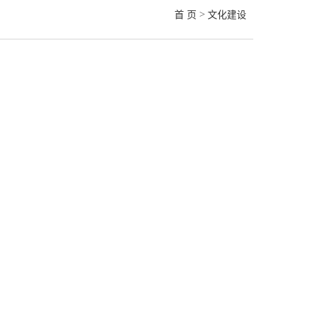
>
首 页
文化建设