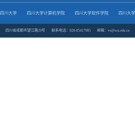
四川大学
四川大学计算机学院
四川大学软件学院
四川大
四川省成都市望江路29号 联系电话：028-85417985 邮箱：vs@scu.edu.cn