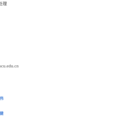
处理
cu.edu.cn
伟
健