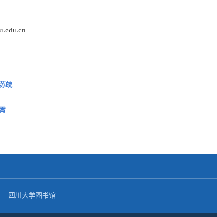
u.edu.cn
苏皖
霄
四川大学图书馆