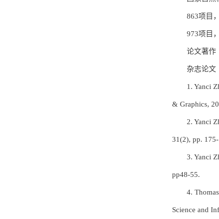
863项
973项
论文著作
杂志论文
1. Yanci Z
& Graphics, 20
2. Yanci Z
31(2), pp. 175
3. Yanci 
pp48-55.
4. Thomas
Science and In