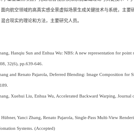
目，面向航空领域的高真实感全景虚拟场景生成关键技术与系统，主要
目，混合现实的理论和方法，主要研究人员。
hang, Hanqiu Sun and Enhua Wu: NBS: A new representation for point s
08, 32(6), pp.639-646.
hang and Renato Pajarola, Deferred Blending: Image Composition for S
-189.
Zhang, Xuehui Liu, Enhua Wu, Accelerated Backward Warping, Journal 
 Hübner, Yanci Zhang, Renato Pajarola, Single-Pass Multi-View Render
fomation Systems. (Accepted)