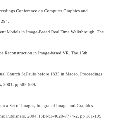
roceedings Conference on Computer Graphics and
-294.
ment Models in Image-Based Real Time Walkthrough, The
ce Reconstruction in Image-based VR. The 15th
ual Church St.Paulo before 1835 in Macao. Proceedings
s, 2001, pp585-589.
m a Set of Images, Integrated Image and Graphics
c Publishers, 2004, ISBN:1-4020-7774-2, pp 181-195.