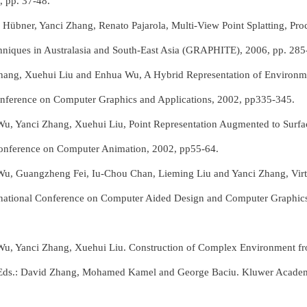
, pp. 37-48.
 Hübner, Yanci Zhang, Renato Pajarola, Multi-View Point Splatting, P
chniques in Australasia and South-East Asia (GRAPHITE), 2006, pp. 285
Zhang, Xuehui Liu and Enhua Wu, A Hybrid Representation of Environ
onference on Computer Graphics and Applications, 2002, pp335-345.
Wu, Yanci Zhang, Xuehui Liu, Point Representation Augmented to Surfa
Conference on Computer Animation, 2002, pp55-64.
Wu, Guangzheng Fei, Iu-Chou Chan, Lieming Liu and Yanci Zhang, Virt
ernational Conference on Computer Aided Design and Computer Graphic
Wu, Yanci Zhang, Xuehui Liu. Construction of Complex Environment fro
 Eds.: David Zhang, Mohamed Kamel and George Baciu. Kluwer Academi