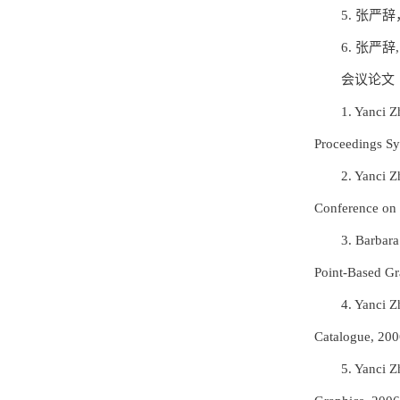
5. 张严辞
6. 张严辞,
会议论文
1. Yanci Z
Proceedings S
2. Yanci Z
Conference on
3. Barbara
Point-Based Gr
4. Yanci 
Catalogue, 200
5. Yanci 