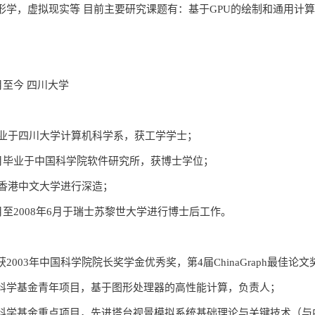
形学，虚拟现实等 目前主要研究课题有：基于GPU的绘制和通用计
7月至今 四川大学
年毕业于四川大学计算机科学系，获工学学士；
年8月毕业于中国科学院软件研究所，获博士学位；
年赴香港中文大学进行深造；
5月至2008年6月于瑞士苏黎世大学进行博士后工作。
2003年中国科学院院长奖学金优秀奖，第4届ChinaGraph最佳论文
科学基金青年项目，基于图形处理器的高性能计算，负责人；
科学基金重点项目，先进塔台视景模拟系统基础理论与关键技术（与