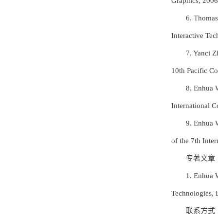
Graphics, 2006
6. Thomas
Interactive Te
7. Yanci 
10th Pacific C
8. Enhua 
International 
9. Enhua 
of the 7th Int
专著文章
1. Enhua 
Technologies,
联系方式