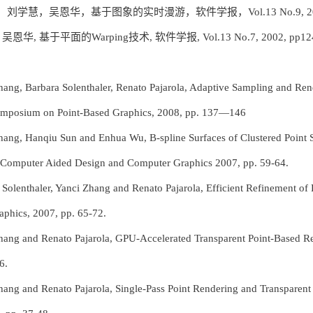
，刘学慧，吴恩华，基于图象的实时漫游，软件学报，Vol.13 No.9, 2002, 
 吴恩华, 基于平面的Warping技术, 软件学报, Vol.13 No.7, 2002, pp124
hang, Barbara Solenthaler, Renato Pajarola, Adaptive Sampling and Re
ymposium on Point-Based Graphics, 2008, pp. 137—146
hang, Hanqiu Sun and Enhua Wu, B-spline Surfaces of Clustered Point 
 Computer Aided Design and Computer Graphics 2007, pp. 59-64.
 Solenthaler, Yanci Zhang and Renato Pajarola, Efficient Refinement 
aphics, 2007, pp. 65-72.
Zhang and Renato Pajarola, GPU-Accelerated Transparent Point-Based
6.
Zhang and Renato Pajarola, Single-Pass Point Rendering and Transpare