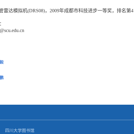
管雷达模拟机
(DRS08)
，
2009
年成都市科技进步一等奖，排名第
4
：
g@scu.edu.cn
毅
鹏
四川大学图书馆