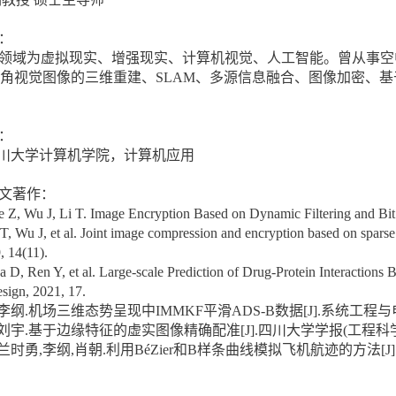
：
领域为虚拟现实、增强现实、计算机视觉、人工智能。曾从事空
角视觉图像的三维重建、SLAM、多源信息融合、图像加密、
：
川大学计算机学院，计算机应用
文著作：
e Z, Wu J, Li T. Image Encryption Based on Dynamic Filtering and Bit
 T, Wu J, et al. Joint image compression and encryption based on sparse
, 14(11).
a D, Ren Y, et al. Large-scale Prediction of Drug-Protein Interaction
sign, 2021, 17.
李纲
.
机场三维态势呈现中
IMMKF
平滑
ADS-B
数据
[J].
系统工程与
刘宇
.
基于边缘特征的虚实图像精确配准
[J].
四川大学学报
(
工程科
兰时勇
,
李纲
,
肖朝
.
利用
BéZier
和
B
样条曲线模拟飞机航迹的方法
[J