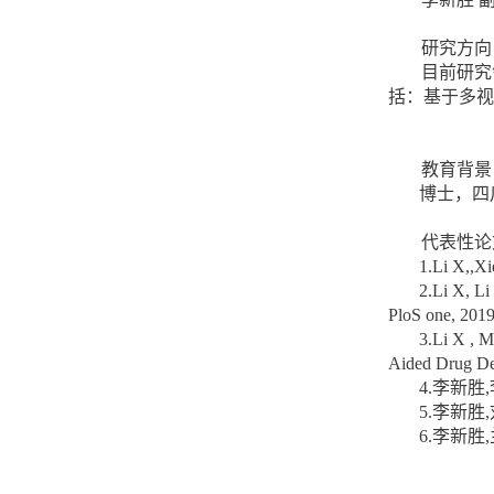
研究方向
目前研究
括：基于多视
教育背景
博士，四
代表性论
1.Li X,,Xi
2.Li X, Li
PloS one, 2019
3.Li X , M
Aided Drug De
4.
李新胜
,
5.
李新胜
,
6.
李新胜
,