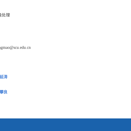
：
像处理
：
ngmao@scu.edu.cn
延涛
攀良