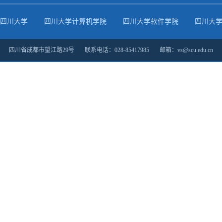
四川大学
四川大学计算机学院
四川大学软件学院
四川大
四川省成都市望江路29号 联系电话：028-85417985 邮箱：vs@scu.edu.cn