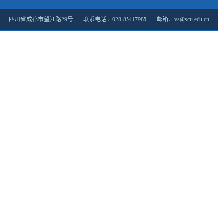
四川省成都市望江路29号 联系电话：028-85417985 邮箱：vs@scu.edu.cn