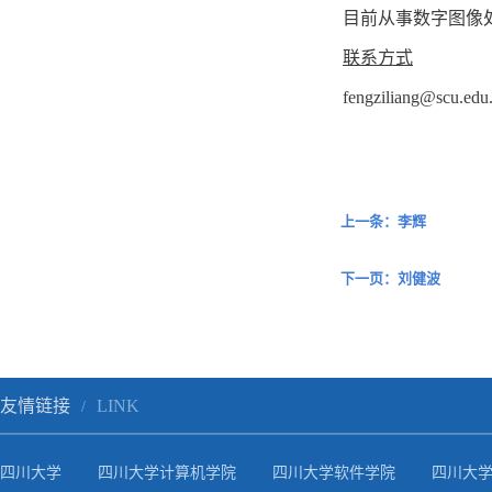
目前从事数字图像
联系方式
fengziliang@scu.edu
上一条：李辉
下一页：刘健波
友情链接
LINK
/
四川大学
四川大学计算机学院
四川大学软件学院
四川大