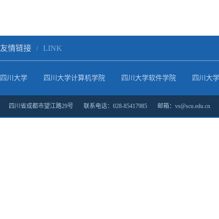
友情链接
LINK
/
四川大学
四川大学计算机学院
四川大学软件学院
四川大
四川省成都市望江路29号 联系电话：028-85417985 邮箱：vs@scu.edu.cn