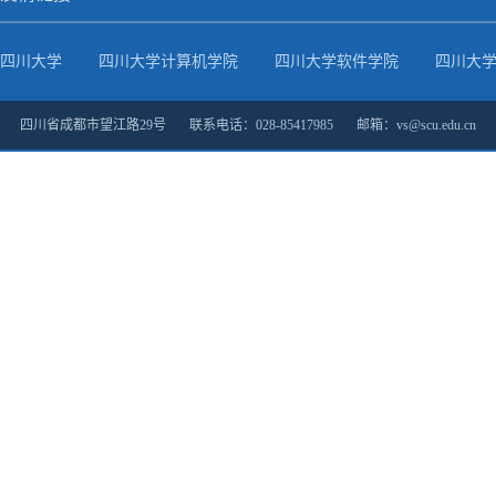
四川大学
四川大学计算机学院
四川大学软件学院
四川大
四川省成都市望江路29号 联系电话：028-85417985 邮箱：vs@scu.edu.cn