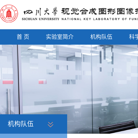
首 页
实验室简介
机构队伍
科
机构队伍