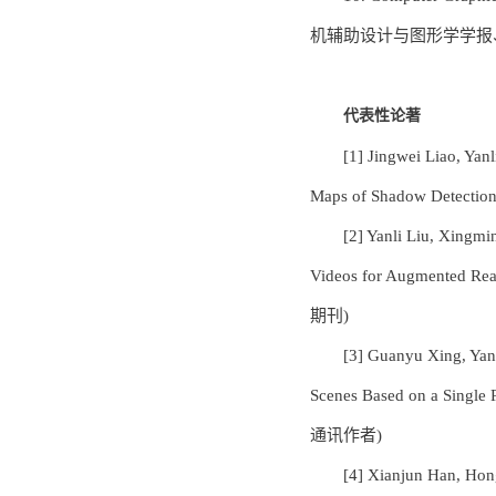
机辅助设计与图形学学报
代表性论著
[1] Jingwei Liao, Ya
Maps of Shadow Detect
[2] Yanli Liu, Xingm
Videos for Augmented Rea
期刊)
[3] Guanyu Xing, Yanl
Scenes Based on a Single
通讯作者)
[4] Xianjun Han, Hon