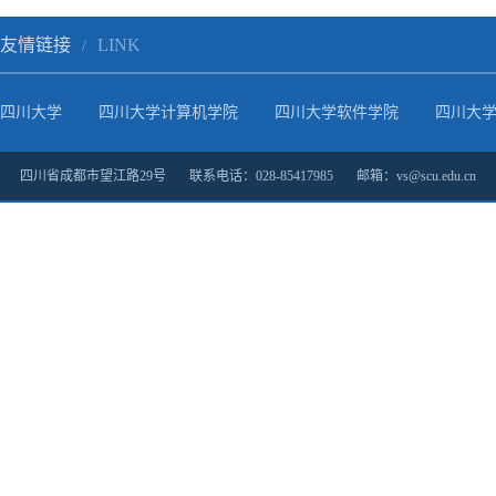
友情链接
LINK
/
四川大学
四川大学计算机学院
四川大学软件学院
四川大
四川省成都市望江路29号 联系电话：028-85417985 邮箱：vs@scu.edu.cn